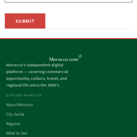
SUBMIT
®
Morocco.com
Morocco’s independent digital
platform — covering commercial
opportunity, culture, travel, and
regional life since the 1990’s
.
EXPLORE MOROCCO
About Morocco
City Guide
Regions
What to See