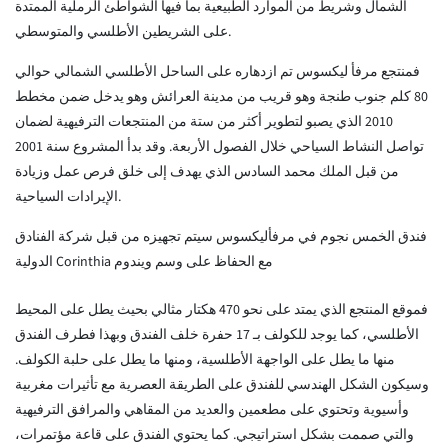
الشمال وشريط من الموارد الطبيعية بما فيها الشواطئ الرملية الممتدة
على الشريطين الأطلسي والمتوسطي.
فمنتجع مرفأ ليكسوس تم ازدهاره على الساحل الأطلسي الشمالي حوالي
80 كلم جنوب طنجة وهو قريب من مدينة العرائش وهو يدخل ضمن مخطط
2010 الذي يصبو لتطوير أكثر من ستة من المنتجعات الترفيهية لضمان
تواصل النشاط السياحي خلال الفصول الأربعة. وقد بدأ المشروع سنة 2001
من قبل الملك محمد السادس الذي يهدف إلى خلق فرص عمل وزيادة
الإيرادات السياحية.
فندق الخمس نجوم في مرفأليكسوس سيتم تجهيزه من قبل شركة الفنادق
الدولية Corinthia مع الحفاظ على وسم ويندوم
فموقع المنتجع الذي يمتد على نحو 470 هكتار مثالي بحيث يطل على المحيط
الأطلسي، كما يوجد للكولف بـ 17 حفرة خلف الفندق وبهذا فطرف الفندق
منها ما يطل على الواجهة الأطلسية، ومنها ما يطل على حلبة الكولف.
وسيكون الشكل الهندسي للفندق على الطريقة العصرية مع تأثيرات مغربية
وأسيوية وتحتوي على مطعمين والعديد من المقاهي والمرافق الترفيهية
والتي صممت بشكل استراتيجي. كما يحتوي الفندق على قاعة مؤتمرات،