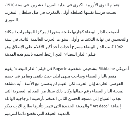
اهتمام القوى الأوربية الكبرى في بداية القرن العشرين. في سنة 1910،
نصبت فرنسا نفسها كسلطة أولى بالمغرب في ظل سلطان المغرب
الصوري.
أصبحت الدار البيضاء كجارتها طنجة محورا / مركزا للمؤامرات / مكائد
والتجسس في نهاية الثلاثينات وأولى سنوات الحرب العالمية الثانية. في سنة
1942 كانت الدار البيضاء مسرح أحداث أحد أكبر الأفلام على الإطلاق وهو
فيلم "الدار البيضاء" الذي ارتبط اسمه باسم هذه المدينة
في فيلم "الدار البيضاء" يقوم Bogarte بتشخيص شخصية Rikblaine أمريكي
مقيم بالدار البيضاء وصاحب ملهى ليلي حيث يلتقي ويقامر في خضم
الفوضى العارمة إبان الحرب لكن الفيلم لم يتضمن مع الأسف أية مشاهد
لمدينة الدار البيضاء رغم جمالها وكان ذلك سيئا. من المعالم العصرية التي
تجذب السياح إلى مسجد الحسن الثاني الضخم بأرضيته الزجاجية الهائلة
والمدينة الجديدة التي تتميز بتأثرها بطابع
الآرت ديكو " Art deco" إضافة
المدينة العتيقة التي تخضع دائما للترميم.