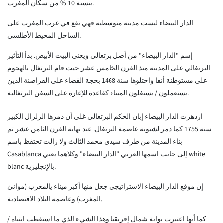
بنسبة 10 % من سكان المغرب.
الدار البيضاء ليست مدينة متوسطية فهي تقع في غرب المغرب على
الساحل المحيط الأطلسي.
إسم "الدار البيضاء" من أصل برتغالي ويعني البيت الأبيض. بدأ التأثير
البرتغالي على المدينة منذ القرن الخامس عشر حيث قام البرتغال بالهجوم
على مستوطنة أنفا واحتلوها سنة 1468 بحجة القضاء على القراصنة الذين
يستعملون / يستغلون الميناء كقاعدة للإغارة على السفن البرتغالية.
ازدهرت الدار البيضاء إبان الحكم البرتغالي غلى أن دمرها الزلزال الكبير
سنة 1755 كما دمر لشبونة عاصمة البرتغال. عند نهاية القرن الثامن عشر تم
بناء المدينة من طرف سيدي محمد الثالث ولا زالت تحتفظ باسم
Casablanca إلى جانب اسمها العربي "الدار البيضاء" وكلاهما يعني white
blanc بالإنجليزية.
إن موقع الدار البيضاء الاستراتيجي جعل منها أكبر ميناء يالمغرب (موانئ
المغرب) وعاصمة البلاد الاقتصادية.
كما أنها اعتبرت بوابة شمال إفريقيا وهذا الشيء الذي ما استقطب انتباه /