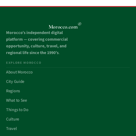
®
Morocco.com
Morocco’s independent digital
platform — covering commercial
opportunity, culture, travel, and
regional life since the 1990’s
.
EXPLORE MOROCCO
About Morocco
City Guide
Regions
What to See
Things to Do
Culture
Travel