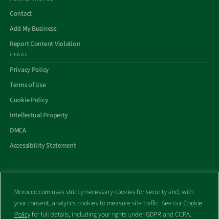
Contact
Add My Business
Report Content Violation
LEGAL
Privacy Policy
Terms of Use
Cookie Policy
Intellectual Property
DMCA
Accessibility Statement
Morocco.com uses strictly necessary cookies for security and, with
All trademarks and websites appearing on this site are the property
your consent, analytics cookies to measure site traffic. See our
Cookie
of their respective owners.
Policy
for full details, including your rights under GDPR and CCPA.
No part of this site shall be reproduced without express written