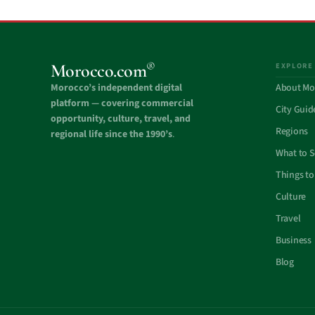
®
Morocco.com
EXPLORE
Morocco’s independent digital
About Mo
platform — covering commercial
City Guid
opportunity, culture, travel, and
Regions
regional life since the 1990’s
.
What to 
Things to
Culture
Travel
Business
Blog