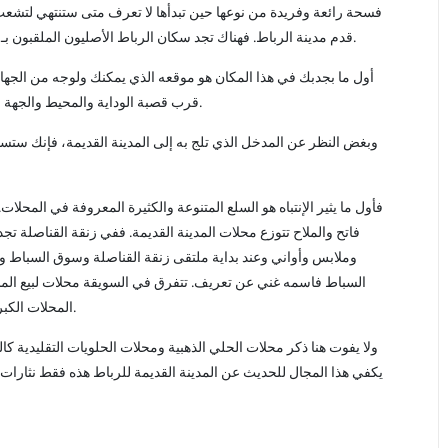
فسحة رائعة وفريدة من نوعها حين تبدأها لا تعرف متى ستنتهي لتشعب أ
قدم مدينة الرباط. فهناك تجد سكان الرباط الأصليون الملقبون بـ ” الرباطيين” وهم يجدون فخرا كبيرا في انتمائهم لهذا المكان.
أول ما بجدبك في هذا المكان هو موقعه الذي يمكنك ولوجه من الجهات ال
قرب قصبة الوداية والمحيط والجهة الجنوبية المتعددة الأبواب باب الشالة، باب الملاح، باب البويبة.
وبغض النظر عن المدخل الذي تلج به إلى المدينة القديمة، فإنك ستس
فأول ما يثير الإنتباه هو السلع المتنوعة والكثيرة المعروفة في المح
فاتح والملاح تتوزع محلات المدينة القديمة. ففي زنقة القناصلة 
وملابس وأواني وعند بداية ملتقى زنقة القناصلة وسوق السباط وا
السباط فاسمه غني عن تعريف. تتفرق في السويقة محلات لبيع الملاب
المحلات الكبرى. أما الملاح فهو عالم الأثواب ومكان بعض الباعة المتجولين.
ولا يفوت هنا ذكر محلات الحلي الذهبية ومحلات الحلويات التقليدية ك
يكفي هذا المجال للحديث عن المدينة القديمة للرباط هذه فقط نثارا