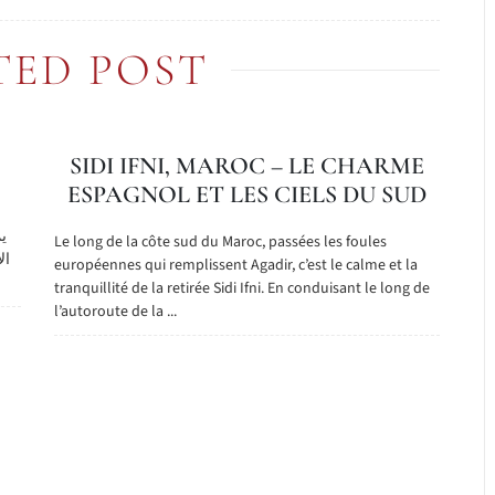
TED POST
SIDI IFNI, MAROC – LE CHARME
ESPAGNOL ET LES CIELS DU SUD
ي
Le long de la côte sud du Maroc, passées les foules
ال
européennes qui remplissent Agadir, c’est le calme et la
tranquillité de la retirée Sidi Ifni. En conduisant le long de
l’autoroute de la ...