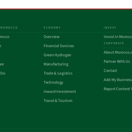
 MOROCCO
ECONOMY
INVEST
rocco
Overview
Invest In Morocc
CORPORATE
e
Financial Services
About Morocco.
Green Hydrogen
Partner With Us
See
Manufacturing
Contact
 Do
Trade & Logistics
Add My Business
Technology
Report Content 
Inward Investment
Travel & Tourism