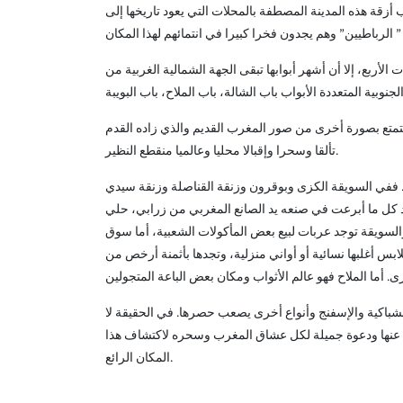
زقة هذه المدينة المصطفة بالمحلات التي يعود تاريخها إلى
أربع، إلا أن أشهر أبوابها تبقى الجهة الشمالية الغربية من
تمتع بصورة أخرى من صور المغرب القديم والذي زاده القدم
تألقا وسحرا وإقبالا محليا وعالميا منقطع النظير.
لات. ففي السويقة الكزى وبوقرون وزنقة القناصلة وزنقة سيدي
تجد كل ما أبرعت في صنعه يد الصانع المغربي من زرابي، حلي
لسويقة توجد عربات لبيع بعض المأكولات الشعبية، أما سوق
س أغلبها نسائية أو أواني منزلية، وتجدها بأثمنة أرخص من
الشباكية والإسفنج وأنواع أخرى يصعب حصرها. في الحقيقة لا
ت عنها ودعوة جميلة لكل عشاق المغرب وسحره لاكتشاف هذا
المكان الرائع.