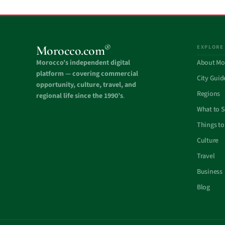
®
Morocco.com
EXPLORE
Morocco’s independent digital
About Mo
platform — covering commercial
City Guid
opportunity, culture, travel, and
Regions
regional life since the 1990’s
.
What to 
Things to
Culture
Travel
Business
Blog