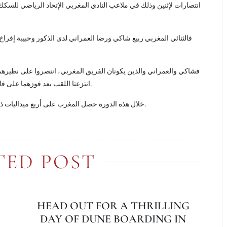
انتصارات لإثنين وذلك في ملاعب النادي المغربي الإتحاد الرياضي للسكك ال
فالثنائي المغربي ربيع شاكي ورضا العمراني لدى الذكور وحبيبة إفراخ ول
فشاكي والعمراني والذين يكونان الفريق المغربي، انتصروا على نظيرهما
انتزعتا اللقب بعد فوزهما على فاطمة الزهراء العلمي ولمياء السعدي فريق أ في ثلاثة جولات.
خلال هذه الدورة حصل المغرب على أربع ميداليات ذهبية وأربع فضية، واكتفى الجزائر بواحدة ذهبية وأخرى فضية.
TED POST
HEAD OUT FOR A THRILLING
DAY OF DUNE BOARDING IN