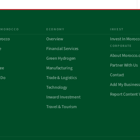
 MOROCCO
ECONOMY
INVEST
rocco
Overview
Invest In Morocc
CORPORATE
e
Financial Services
About Morocco.
Green Hydrogen
Partner With Us
See
Manufacturing
Contact
 Do
Trade & Logistics
Add My Business
Technology
Report Content 
Inward Investment
Travel & Tourism