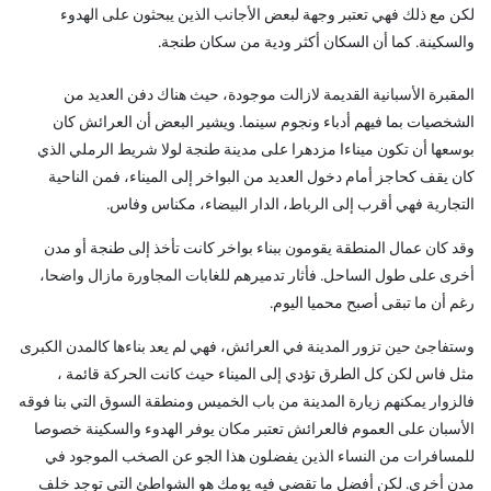
لكن مع ذلك فهي تعتبر وجهة لبعض الأجانب الذين يبحثون على الهدوء
والسكينة. كما أن السكان أكثر ودية من سكان طنجة.
المقبرة الأسبانية القديمة لازالت موجودة، حيث هناك دفن العديد من
الشخصيات بما فيهم أدباء ونجوم سينما. ويشير البعض أن العرائش كان
بوسعها أن تكون ميناءا مزدهرا على مدينة طنجة لولا شريط الرملي الذي
كان يقف كحاجز أمام دخول العديد من البواخر إلى الميناء، فمن الناحية
التجارية فهي أقرب إلى الرباط، الدار البيضاء، مكناس وفاس.
وقد كان عمال المنطقة يقومون ببناء بواخر كانت تأخذ إلى طنجة أو مدن
أخرى على طول الساحل. فأثار تدميرهم للغابات المجاورة مازال واضحا،
رغم أن ما تبقى أصبح محميا اليوم.
وستفاجئ حين تزور المدينة في العرائش، فهي لم يعد بناءها كالمدن الكبرى
مثل فاس لكن كل الطرق تؤدي إلى الميناء حيث كانت الحركة قائمة ،
فالزوار يمكنهم زيارة المدينة من باب الخميس ومنطقة السوق التي بنا فوقه
الأسبان على العموم فالعرائش تعتبر مكان يوفر الهدوء والسكينة خصوصا
للمسافرات من النساء الذين يفضلون هذا الجو عن الصخب الموجود في
مدن أخرى. لكن أفضل ما تقضي فيه يومك هو الشواطئ التي توجد خلف