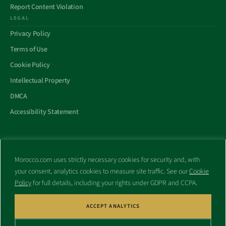
Report Content Violation
LEGAL
Privacy Policy
Terms of Use
Cookie Policy
Intellectual Property
DMCA
Accessibility Statement
Morocco.com uses strictly necessary cookies for security and, with
All trademarks and websites appearing on this site are the property
your consent, analytics cookies to measure site traffic. See our
Cookie
of their respective owners.
Policy
for full details, including your rights under GDPR and CCPA.
No part of this site shall be reproduced without express written
consent of Morocco.com. This site is not affiliated with any
government or other entity associated with a name similar to this
ACCEPT ANALYTICS
site’s domain name.