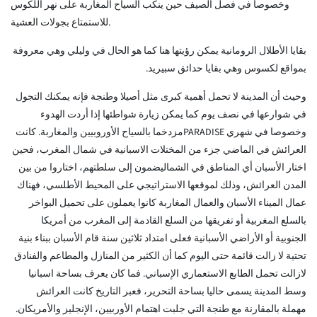
وخصوصا في فصل الصيف حين ينكب السياح المغاربة على نهر اللكوس
للاستمتاع بجولات العشية.
بقايا الأطلال الرومانية يمكن رؤيتها هنا كما هو الحال في وليلي وهي معروفة
بمواقع لكسوس وهي بقايا حدائق سبيريد.
وحيث أن المدينة لا تحمل أهمية كبرى مثل أصيلا وطنجة فإنه يمكنك التجول
في شوارعها في نصف يوم كما يمكن زيارة شواطئها إذا أردت الهدوء
وخصوصا في شهري PARADISEمزدخما بالسياح الأوروبيين والمغاربة. كانت
العرائش في الماضي جزء من المختلات الاسبانية في شمال المغرب، فحين
اختار الأسبان أي المناطق في الشماليضمون إلى سلطتهم، اختاروا من بين
المدن العرائش، وذلك لموقعها الاستراتيجي على المحيط الأطلسي، فهناك
عمال الميناء الأسبان والعمال المغاربة كانوا يعملون على تحميل البواخر
بالسلع المغربية أو تفريقها من السلع القادمة إلى المغرب من أمريكا
الجنوبية أو الأراضي الأسبانية فعلى امتداد ثلاثين سنة قام الأسبان ببناء بنية
تحتية لا زالت قائمة حتى اليوم كما أن الكثير من المنازل والمطاعم والفنادق
لازالت تحمل الطابع الاستعماري الإسباني. فما كان يعرف بساحة اسبانيا
وسط المدينة يسمى حاليا بساحة التحرير، فعبر التاريخ كانت العرائش
مهملة بالمقارنة مع طنجة التي جلبت اهتمام الأوربيين، الإنجليز والأمريكان.