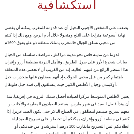
استكشافية
يصعب على الشخص الأجنبي التخيل أن عند قدومه للمغرب يمكنه أن يقضي
نهاية أسبوعية متزلجا على الثلج ومتجولا خلال أيام الربيع. ومع ذلك إذا كنتم
من محبي تسلق الجبال فالمغرب يمتلك منطقة ذو علو يفوق 1600م.
قدوما من مدينة فاس نحو مدينة مراكش، تتراصف سلسلة من الجبال
بغابات شجرة الأرز على طول الطريق، وتتأمل القردة بمنطقة أزرو وإفران
هذا المنظر الرائع من قببهم العالية. إنه من الغريب أن لاتحضى هذه المنطقة
باهتمام كبير من قبل محبي الجولات إذ أنهم يفضلون عليها منحدرات جبل
أوكيمدن وجبال الأطلس الكبير حيت يتسلقون إلى قمة جبل طوبقال.
يعتبر الأطلس المتوسط مركزا لصيادة أفضل سمك التروتة في إفريقيا. منذ
أن يبتدأ فصل الصيد في شهر مارس، يستعد الصيادون المغاربة والأجانب و
معهم تسريح صيدهم لينطلقون في الصباح الباكر حتى يكون الصيد غزيزا. إذا
كنتم في منطقة أزرو وإفران، يمكنكم أن تحصلوا على تسريح الصيد ليلة
انطلاقكم. ثمن التسريح مايقارب 100 درهم. استرشدوا من فندقكم، أو