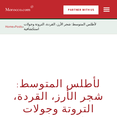
®
Morocco.com
PARTNER WITH US
لأطلس المتوسط: شجر الأرز، القردة، التروتة وجولات
Home
Posts
»
»
استكشافية
لأطلس المتوسط:
شجر الأرز، القردة،
التروتة وجولات