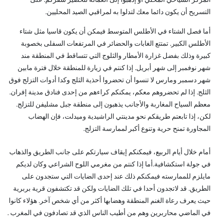
المركز السياحي المحلي أو إذهبوا إلى العمالة لتحضير سفركم. على
التسريح أن يكون دائما معك لتدلوا به لمراقبي الصيد المحليين.
أما فصل الشتاء في الأطلس المتوسط فيمكن أن يكون قاسيا مثل شتاء
الأطلس الكبير. تمتتع الغابات والحضائر في المرتفعات السفلى بخصوبة
كبيرة وذلك بفضل غزارة الأمطار والثلوج التي تتساقط في المنطقة مند
شهر نوفمبر إلى شهر أبريل. إذا كنتم في زيارة للمنطقة خلال فترة مابين
شهر دسمبر ومارس لا تنسوا أن تحضروا أحذية الثلج وكدا أدوات التزلج فوق
الثلج. إذا لم تحضروهم معكم، يمكنكم كراءهم من إحدى فنادق مدينة إفران.
معظم السياح المغاربة والأجانب يذهبون إلى منطقة جبل مشليفن للتزلج.
لكن، إذا تابعتم طريقكم نحو مدينتي الراشيدية وميدلت، فإن الهضاب
المجاورة تمنح حرية وتنوع أكبر لممارسة التزلج.
أمام خلال أيام الربيع، فيمكنكم إيقاف سيارتكم على جانب الطريق والذهاب
في جولة استكشافية.أما إذا كنتم من مغرمي اللوح الشراعي وكان لديكم
مايلزم للممارسته فيمكنكم ذلك عند إحدى الضايات التي ستجدون على
الطريق. قد لاتجدون أحدا في تلك الضايات ولكن قد تكتشفون قرية بربرية
حيث يعرف رعاة الغنم المنطقة وهضابها أكثر من أي شخص آخر. هؤلاء كانوا
في الماضي محاربرين وهم من أطيب الناس الذي قد تصادفون في المغرب .