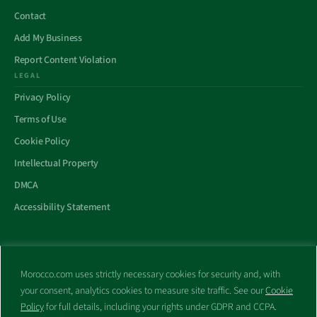
Contact
Add My Business
Report Content Violation
LEGAL
Privacy Policy
Terms of Use
Cookie Policy
Intellectual Property
DMCA
Accessibility Statement
Morocco.com uses strictly necessary cookies for security and, with
All trademarks and websites appearing on this site are the property
your consent, analytics cookies to measure site traffic. See our
Cookie
of their respective owners.
Policy
for full details, including your rights under GDPR and CCPA.
No part of this site shall be reproduced without express written