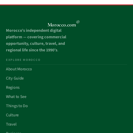
®
Morocco.com
Morocco’s independent digital
platform — covering commercial
opportunity, culture, travel, and
regional life since the 1990’s
.
EXPLORE MOROCCO
About Morocco
City Guide
Regions
What to See
Things to Do
Culture
Travel