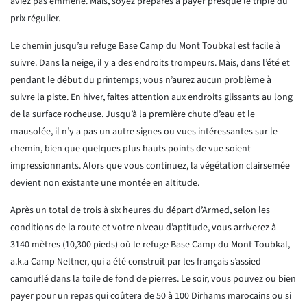
aviez pas emmené. Mais, soyez préparés à payer presque le triple du
prix régulier.
Le chemin jusqu’au refuge Base Camp du Mont Toubkal est facile à
suivre. Dans la neige, il y a des endroits trompeurs. Mais, dans l’été et
pendant le début du printemps; vous n’aurez aucun problème à
suivre la piste. En hiver, faites attention aux endroits glissants au long
de la surface rocheuse. Jusqu’à la première chute d’eau et le
mausolée, il n’y a pas un autre signes ou vues intéressantes sur le
chemin, bien que quelques plus hauts points de vue soient
impressionnants. Alors que vous continuez, la végétation clairsemée
devient non existante une montée en altitude.
Après un total de trois à six heures du départ d’Armed, selon les
conditions de la route et votre niveau d’aptitude, vous arriverez à
3140 mètres (10,300 pieds) où le refuge Base Camp du Mont Toubkal,
a.k.a Camp Neltner, qui a été construit par les français s’assied
camouflé dans la toile de fond de pierres. Le soir, vous pouvez ou bien
payer pour un repas qui coûtera de 50 à 100 Dirhams marocains ou si