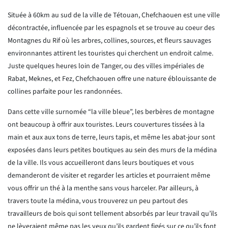
Située à 60km au sud de la ville de Tétouan, Chefchaouen est une ville
décontractée, influencée par
les espagnols et se trouve au coeur des
Montagnes du Rif où les arbres, collines, sources, et fleurs
sauvages
environnantes attirent les touristes qui cherchent un endroit calme.
Juste quelques heures loin
de Tanger, ou des villes impériales de
Rabat, Meknes, et Fez, Chefchaouen offre une nature éblouissante de
collines parfaite pour les randonnées.
Dans cette ville surnomée “la ville bleue”, les berbères de montagne
ont beaucoup à offrir aux touristes.
Leurs couvertures tissées à la
main et aux aux tons de terre, leurs tapis, et même les abat-jour sont
exposées
dans leurs petites boutiques au sein des murs de la médina
de la ville. Ils vous accueilleront dans leurs boutiques
et vous
demanderont de visiter et regarder les articles et pourraient même
vous offrir un thé à la menthe sans vous
harceler. Par ailleurs, à
travers toute la médina, vous trouverez un peu partout des
travailleurs de bois qui sont
tellement absorbés par leur travail qu’ils
ne lèveraient même pas les yeux qu’ils gardent figés sur ce qu’ils font