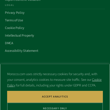
LEGAL
Privacy Policy
Terms of Use
Cookie Policy
Intellectual Property
DMCA
Accessibility Statement
Morocco.com uses strictly necessary cookies for security and, with
All trademarks and websites appearing on this site are the property
your consent, analytics cookies to measure site traffic. See our
Cookie
of their respective owners.
Policy
for full details, including your rights under GDPR and CCPA.
No part of this site shall be reproduced without express written
consent of Morocco.com. This site is not affiliated with any
government or other entity associated with a name similar to this
ACCEPT ANALYTICS
site’s domain name.
NECESSARY ONLY